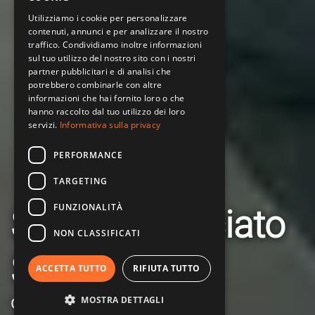
Utilizziamo i cookie per personalizzare
contenuti, annunci e per analizzare il nostro
traffico. Condividiamo inoltre informazioni
sul tuo utilizzo del nostro sito con i nostri
partner pubblicitari e di analisi che
potrebbero combinarle con altre
informazioni che hai fornito loro o che
hanno raccolto dal tuo utilizzo dei loro
servizi.
Informativa sulla privacy
PERFORMANCE
TARGETING
FUNZIONALITÀ
Studio Associato
NON CLASSIFICATI
Sette
ACCETTA TUTTO
RIFIUTA TUTTO
MOSTRA DETTAGLI
Consulenza del Lavoro e